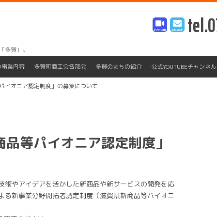
tel.0
「多賀」。
Skip
to
の事業内容
多賀町商工会各部会
多賀のまちの紹介
公式YOUTUBEチャンネル
content
等パイオニア認定制度」の募集について
商品等パイオニア認定制度」
技術やアイデアを活かした新商品や新サービスの開発を応
よる新事業分野開拓者認定制度（滋賀県新商品等パイオニ