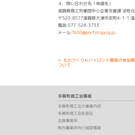
４．問い合わせ先（申請先）
滋賀県商工労働部中小企業支援課 活性
〒520-8577滋賀県大津市京町4-1-1 
電話:077-528-3733
メール:
fb00@pref.shiga.lg.jp
Post
←
ものづくりAIパイロット事業の参加
navigation
ついて
多賀町商工会事業
多賀町商工会の事業内容
多賀町商工会各部会
会員事業所
町内事業所向け経営情報