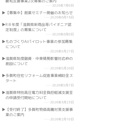
緩和支援事業2次募集のご案内
2026年7月9日
【募集中】創業セミナー開催のお知らせ
2026年6月16日
R８年度「滋賀県新商品等パイオニア認
定制度」の募集について
2026年6月8日
ものづくりAIパイロット事業の参加募集
について
2026年5月27日
滋賀県制度融資・中東情勢影響対応枠の
創設について
2026年5月26日
多賀町住宅リフォーム促進事業補助金ス
タート
2026年5月7日
滋賀県特別高圧電力料金負担軽減支援金
の申請受付開始について
2026年3月23日
【受付終了】多賀町物価高騰対策支援事
業のご案内
2026年2月18日