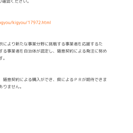
り確認ください。
angyou/kigyou/17972.html
供により新たな事業分野に挑戦する事業者を応援するた
る事業者を自治体が認定し、随意契約による発注に努め
す。
、随意契約による購入ができ、県によるＰＲが期待できま
ありません。