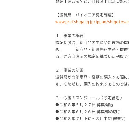
登録申請方法など、詳細は下記URL等よ
【滋賀県・パイオニア認定制度】
www.pref.shiga.lg.jp/ippan/shigotos
１．事業の概要
標記制度は、新商品の生産や新役務の提
め、 新商品・新役務を生産・提供す
る、地方自治法の規定に基づいた制度で
２．事業の効果
滋賀県が当該商品・役務を購入する際に
す。※ただし、購入を約束するものでは
３．今後のスケジュール（予定含む）
●令和８年５月２７日 募集開始
●令和８年６月２６日 募集締め切り
●令和８年７月下旬～８月中旬 審査会