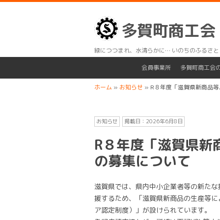
多賀町商工会
緑につつまれ、水清らかに… いのちのふるさと
会員事業所
多賀町商工会
ホーム
»
お知らせ
»
R８年度「滋賀県新商品
お知らせ
掲載日：
2026年6月8日
R８年度「滋賀県新
の募集について
滋賀県では、県内中小企業者等の新たな
援するため、「滋賀県新商品の生産等に
ア認定制度）」が設けられています。