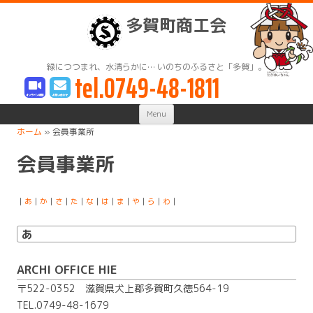
多賀町商工会
緑につつまれ、水清らかに… いのちのふるさと「多賀」。
tel.0749-48-1811
Skip
Menu
to
content
ホーム
»
会員事業所
会員事業所
｜
あ
｜
か
｜
さ
｜
た
｜
な
｜
は
｜
ま
｜
や
｜
ら
｜
わ
｜
あ
ARCHI OFFICE HIE
〒522-0352 滋賀県犬上郡多賀町久徳564-19
TEL.0749-48-1679