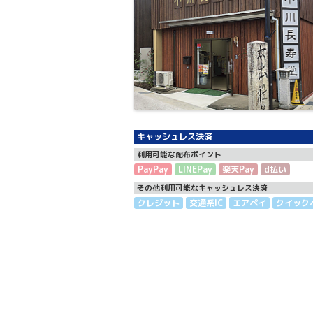
キャッシュレス決済
利用可能な配布ポイント
PayPay
LINEPay
楽天Pay
d払い
その他利用可能なキャッシュレス決済
クレジット
交通系IC
エアペイ
クイック