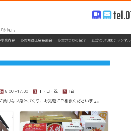
tel.0
「多賀」。
Skip
to
の事業内容
多賀町商工会各部会
多賀のまちの紹介
公式YOUTUBEチャンネル
content
8:00〜17:00
土・日・祝
1台
時
休
Ｐ
に負けない身体づくり、お気軽にご相談くださいませ。