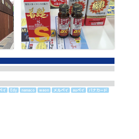
ペイ
Edy
nanaco
waon
メルペイ
auペイ
パナカード