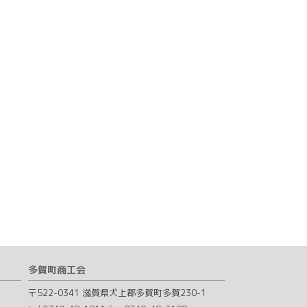
多賀町商工会
〒522-0341 滋賀県犬上郡多賀町多賀230-1