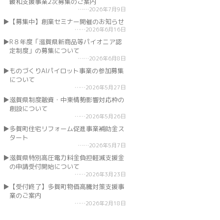
緩和支援事業2次募集のご案内
2026年7月9日
【募集中】創業セミナー開催のお知らせ
2026年6月16日
R８年度「滋賀県新商品等パイオニア認
定制度」の募集について
2026年6月8日
ものづくりAIパイロット事業の参加募集
について
2026年5月27日
滋賀県制度融資・中東情勢影響対応枠の
創設について
2026年5月26日
多賀町住宅リフォーム促進事業補助金ス
タート
2026年5月7日
滋賀県特別高圧電力料金負担軽減支援金
の申請受付開始について
2026年3月23日
【受付終了】多賀町物価高騰対策支援事
業のご案内
2026年2月18日