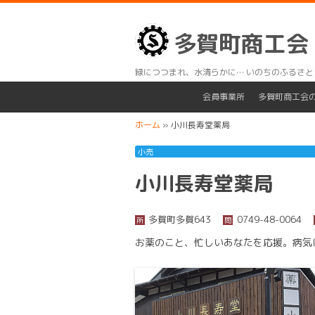
多賀町商工会
緑につつまれ、水清らかに… いのちのふるさと
会員事業所
多賀町商工会
ホーム
»
小川長寿堂薬局
小売
小川長寿堂薬局
多賀町多賀643
0749-48-0064
所
問
お薬のこと、忙しいあなたを応援。病気