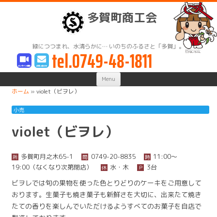
多賀町商工会
緑につつまれ、水清らかに… いのちのふるさと「多賀」。
tel.0749-48-1811
Skip
Menu
to
content
ホーム
»
violet（ビヲレ）
小売
violet（ビヲレ）
多賀町月之木65-1
0749-20-8835
11:00〜
所
問
時
19:00（なくなり次第閉店）
水・木
3台
休
Ｐ
ビヲレでは旬の果物を使った色とりどりのケーキをご用意して
おります。生菓子も焼き菓子も新鮮さを大切に、出来たて焼き
たての香りを楽しんでいただけるようすべてのお菓子を自店で