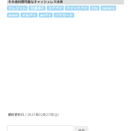
その他利用可能なキャッシュレス決済
クレジット
交通系IC
エアペイ
クイックペイ
Edy
nanaco
waon
メルペイ
auペイ
パナカード
最終更新日／2021年02月27日(土)
検