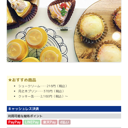
★おすすめ商品
シュークリーム……216円（税込）
月之木プリン……378円（税込）
クッキー缶……2,160円（税込）〜
キャッシュレス決済
利用可能な配布ポイント
PayPay
LINEPay
楽天Pay
d払い