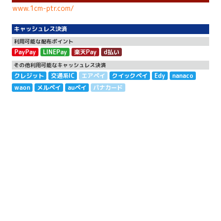
www.1cm-ptr.com/
キャッシュレス決済
利用可能な配布ポイント
PayPay
LINEPay
楽天Pay
d払い
その他利用可能なキャッシュレス決済
クレジット
交通系IC
エアペイ
クイックペイ
Edy
nanaco
waon
メルペイ
auペイ
パナカード