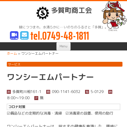
多賀町商工会
緑につつまれ、水清らかに… いのちのふるさと「多賀」。
tel.0749-48-1811
Skip
Menu
to
content
ホーム
»
ワンシーエムパートナー
サービス
ワンシーエムパートナー
多賀町川相161-1
090-1141-6032
5-0129
所
問
有
時
8:00〜19:00
無
Ｐ
コロナ対策
☑備品などの定期的な消毒・清掃
☑消毒液の設置、使用の励行
ワンシーエムパートナーは、皆さまの健康を意識した、環境に