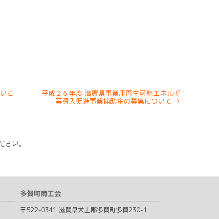
いこ
平成２６年度 滋賀県事業用再生可能エネルギ
ー等導入促進事業補助金の募集について
→
ださい。
多賀町商工会
〒522-0341 滋賀県犬上郡多賀町多賀230-1