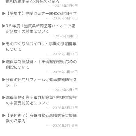
緩和支援事業2次募集のご案内
2026年7月9日
【募集中】創業セミナー開催のお知らせ
2026年6月16日
R８年度「滋賀県新商品等パイオニア認
定制度」の募集について
2026年6月8日
ものづくりAIパイロット事業の参加募集
について
2026年5月27日
滋賀県制度融資・中東情勢影響対応枠の
創設について
2026年5月26日
多賀町住宅リフォーム促進事業補助金ス
タート
2026年5月7日
滋賀県特別高圧電力料金負担軽減支援金
の申請受付開始について
2026年3月23日
【受付終了】多賀町物価高騰対策支援事
業のご案内
2026年2月18日