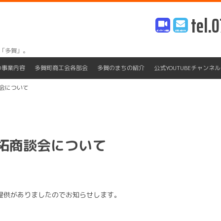
tel.0
「多賀」。
Skip
to
の事業内容
多賀町商工会各部会
多賀のまちの紹介
公式YOUTUBEチャンネル
content
談会について
開拓商談会について
報提供がありましたのでお知らせします。