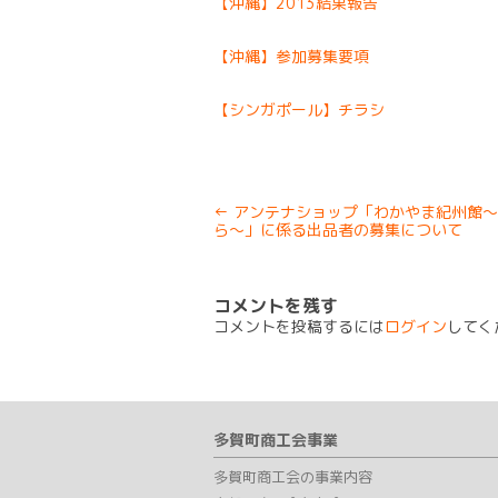
【沖縄】2013結果報告
【沖縄】参加募集要項
【シンガポール】チラシ
Post
←
アンテナショップ「わかやま紀州館～
navigation
ら～」に係る出品者の募集について
コメントを残す
コメントを投稿するには
ログイン
してく
多賀町商工会事業
多賀町商工会の事業内容