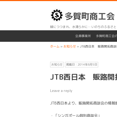
多賀町商工会
緑につつまれ、水清らかに… いのちのふるさと
会員事業所
多賀町商工会
ホーム
»
お知らせ
»
JTB西日本 販路開拓商
お知らせ
掲載日：
2014年6月5日
JTB西日本 販路
Leave a reply
JTB西日本より、販路開拓商談会の情
・「シンガポール個別商談会」