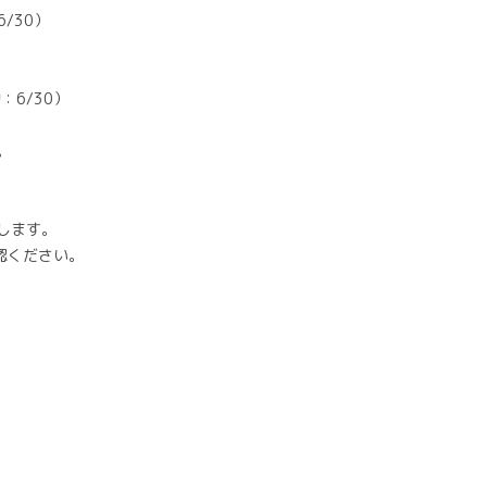
6/30）
：6/30）
。
します。
認ください。