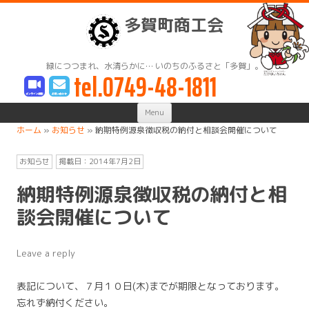
多賀町商工会
緑につつまれ、水清らかに… いのちのふるさと「多賀」。
tel.0749-48-1811
Skip
Menu
to
content
ホーム
»
お知らせ
»
納期特例源泉徴収税の納付と相談会開催について
お知らせ
掲載日：
2014年7月2日
納期特例源泉徴収税の納付と相
談会開催について
Leave a reply
表記について、７月１０日(木)までが期限となっております。
忘れず納付ください。