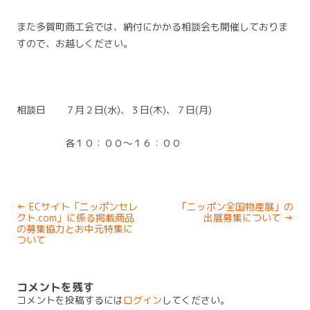
また多賀町商工会では、納付にかかる相談会も開催しておりま
すので、お越しください。
相談日 ７月２日(水)、３日(木)、７日(月)
各１０：００～１６：００
Post
←
ECサイト「ニッポンセレ
「ニッポン全国物産展」の
navigation
クト.com」に係る掲載商品
出展募集について
→
の募集協力とお中元特集に
ついて
コメントを残す
コメントを投稿するには
ログイン
してください。