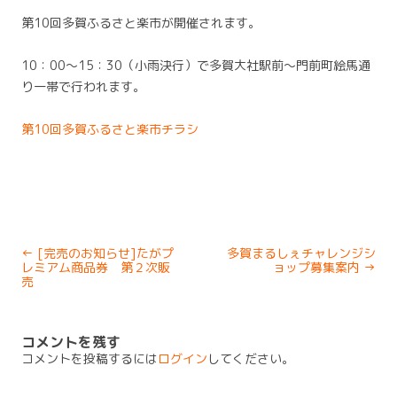
第10回多賀ふるさと楽市が開催されます。
10：00～15：30（小雨決行）で多賀大社駅前～門前町絵馬通
り一帯で行われます。
第10回多賀ふるさと楽市チラシ
Post
←
[完売のお知らせ]たがプ
多賀まるしぇチャレンジシ
navigation
レミアム商品券 第２次販
ョップ募集案内
→
売
コメントを残す
コメントを投稿するには
ログイン
してください。