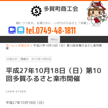
多賀町商工会
緑につつまれ、水清らかに… いのちのふるさと「多賀」。
tel.0749-48-1811
Skip
Menu
to
content
ホーム
»
お知らせ
»
平成27年10月18日（日）第10回多賀ふるさと楽市開
催
お知らせ
掲載日：
2015年10月9日
平成27年10月18日（日）第10
回多賀ふるさと楽市開催
Leave a reply
平成27年10月18日（日）