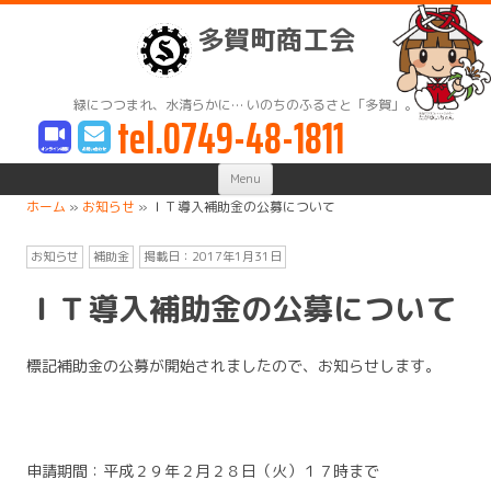
多賀町商工会
緑につつまれ、水清らかに… いのちのふるさと「多賀」。
tel.0749-48-1811
Skip
Menu
to
content
ホーム
»
お知らせ
»
ＩＴ導入補助金の公募について
お知らせ
補助金
掲載日：
2017年1月31日
ＩＴ導入補助金の公募について
標記補助金の公募が開始されましたので、お知らせします。
申請期間：平成２９年２月２８日（火）１７時まで