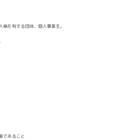
人格を有する団体、個人事業主。
。
業であること