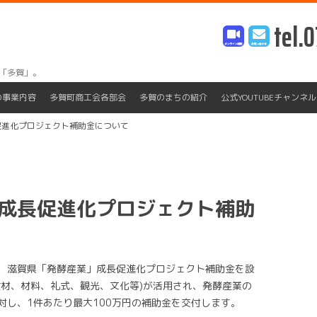
tel.0
「多賀」。
Skip
to
の事業内容
多賀町商工会各部会
多賀のまちの紹介
公式YOUTUBEチャンネル
content
促進化プロジェクト補助金について
成長促進化プロジェクト補助
、滋賀県「発酵産業」成長促進化プロジェクト補助金を設
食材、材料、礼式、観光、文化等)が活用され、発酵産業の
対し、1件あたり最大100万円の補助金を交付します。