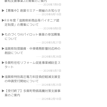
緩和支援事業2次募集のご案内
2026年7月9日
【募集中】創業セミナー開催のお知らせ
2026年6月16日
R８年度「滋賀県新商品等パイオニア認
定制度」の募集について
2026年6月8日
ものづくりAIパイロット事業の参加募集
について
2026年5月27日
滋賀県制度融資・中東情勢影響対応枠の
創設について
2026年5月26日
多賀町住宅リフォーム促進事業補助金ス
タート
2026年5月7日
滋賀県特別高圧電力料金負担軽減支援金
の申請受付開始について
2026年3月23日
【受付終了】多賀町物価高騰対策支援事
業のご案内
2026年2月18日