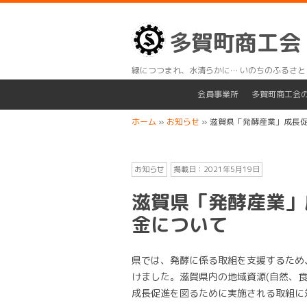
多賀町商工会
緑につつまれ、水清らかに… いのちのふるさと
会員事業所
多賀町商工会
ホーム
»
お知らせ
»
滋賀県「発酵産業」成長
お知らせ
掲載日：
2021年5月19日
滋賀県「発酵産業」
金について
県では、発酵に係る取組を支援するため
けました。滋賀県内の地域資源(自然、
成長促進を図るために実施される取組に