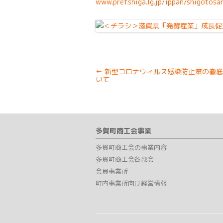
www.pref.shiga.lg.jp/ippan/shigoto
Post
←
新型コロナウィルス感染防止策の徹底
navigation
いて
多賀町商工会事業
多賀町商工会の事業内容
多賀町商工会各部会
会員事業所
町内事業所向け経営情報