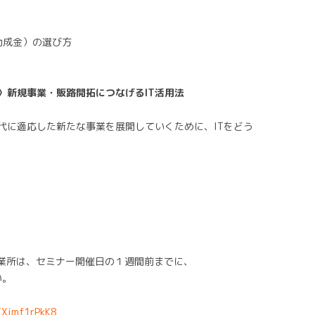
助成金）の選び方
〉新規事業・販路開拓につなげるIT活用法
代に適応した新たな事業を展開していくために、ITをどう
員事業所は、セミナー開催日の１週間前までに、
い。
TXimf1rPkK8