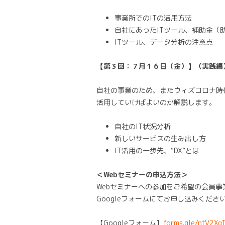
事業所でのITの活用方法
自社にあったITツール、補助金（
ITツール、データ分析の注意点
【第３回：７月１６日（金）】〈実践編
自社の事業のため、またウィズコロナ時
活用していけばよいのか解説します。
自社のIT状況分析
新しいサービスの生み出し方
IT活用の一歩先、“DX”とは
＜
Webセミナーの申込方法＞
Webセミナーへの参加をご希望の会
Googleフォームにてお申し込みくださ
【Googleフォーム】
forms.gle/ntV2Xq