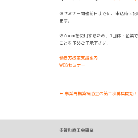
※セミナー開催前日までに、申込時に記載
ます。
※Zoomを使用するため、1団体・企
ことを予めご了承下さい。
働き方改革支援案内
WEBセミナー
Post
←
事業再構築補助金の第二次募集開始！
navigation
多賀町商工会事業