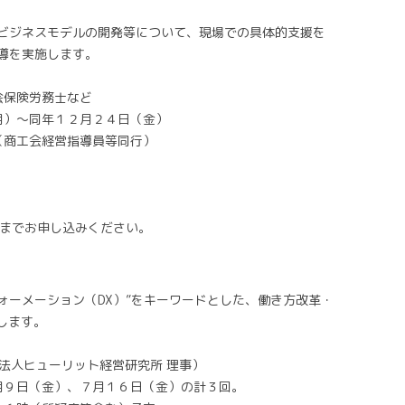
ビジネスモデルの開発等について、現場での具体的支援を
導を実施します。
会保険労務士など
月）～同年１２月２４日（金）
業所へ派遣（商工会経営指導員等同行）
11）までお申し込みください。
スフォーメーション（DX）”をキーワードとした、働き方改革・
します。
動法人ヒューリット経営研究所 理事）
月９日（金）、７月１６日（金）の計３回。