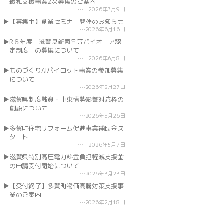
緩和支援事業2次募集のご案内
2026年7月9日
【募集中】創業セミナー開催のお知らせ
2026年6月16日
R８年度「滋賀県新商品等パイオニア認
定制度」の募集について
2026年6月8日
ものづくりAIパイロット事業の参加募集
について
2026年5月27日
滋賀県制度融資・中東情勢影響対応枠の
創設について
2026年5月26日
多賀町住宅リフォーム促進事業補助金ス
タート
2026年5月7日
滋賀県特別高圧電力料金負担軽減支援金
の申請受付開始について
2026年3月23日
【受付終了】多賀町物価高騰対策支援事
業のご案内
2026年2月18日