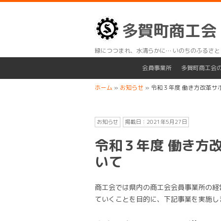
多賀町商工会
緑につつまれ、水清らかに… いのちのふるさと
会員事業所
多賀町商工会
ホーム
»
お知らせ
»
令和３年度 働き方改革サ
お知らせ
掲載日：
2021年5月27日
令和３年度 働き方
いて
商工会では県内の商工会会員事業所の経
ていくことを目的に、下記事業を実施し