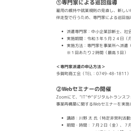
①専門家による巡回指導
雇用の維持や就業規則の見直し、新しい
伴走型で行うため、専門家による巡回指
派遣専門家：中小企業診断士、社
実施期間：令和３年５月２４日（
実施方法：専門家を事
※１回あたり２時間（最高３回）
＜専門家派遣の申込方法＞
多賀町商工会（TEL：0749-48-18
②Webセミナーの開催
Zoomにて、“IT”や“デジタルトラン
事業再構築に関するWebセミナーを実施
講師：川野 太 氏（特定非営利活
期間・時間：７月２日（金）、７