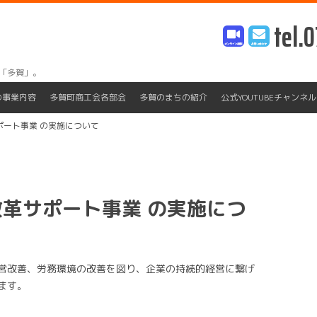
tel.0
「多賀」。
Skip
to
の事業内容
多賀町商工会各部会
多賀のまちの紹介
公式YOUTUBEチャンネル
content
ポート事業 の実施について
改革サポート事業 の実施につ
営改善、労務環境の改善を図り、企業の持続的経営に繋げ
ます。