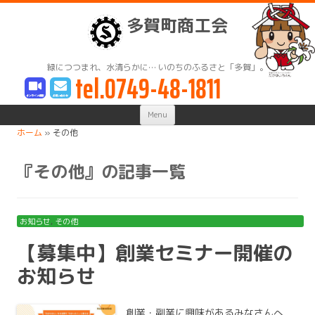
多賀町商工会
緑につつまれ、水清らかに… いのちのふるさと「多賀」。
tel.0749-48-1811
Skip
Menu
to
content
ホーム
»
その他
『
その他
』の記事一覧
お知らせ
,
その他
【募集中】創業セミナー開催の
お知らせ
創業・副業に興味があるみなさんへ