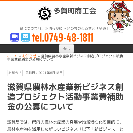
多賀町商工会
緑につつまれ、水清らかに… いのちのふるさと「多賀」。
tel.0749-48-1811
Skip
Menu
to
content
ホーム
»
お知らせ
»
滋賀県農林水産業新ビジネス創造プロジェクト活動
事業費補助金の公募について
お知らせ
掲載日：
2021年6月18日
滋賀県農林水産業新ビジネス創
造プロジェクト活動事業費補助
金の公募について
滋賀県では、県内の農林水産業の発展や地域活性化を目的に、
農林水産物を活用した新しいビジネス（以下「新ビジネス」と