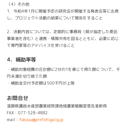
（4）その他
1．令和4年1月に開催予定の研究会が開催する発表会等に出席
し、プロジェクト活動の結果について報告をすること
2．活動内容については、定期的に事務局（県が指定した委託
事業者を含む）と連携・情報共有を図るとともに、必要に応じ
て専門家等のアドバイスを受けること
4．補助率等
・補助対象経費の合計額に2分の1を乗じて得た額について、千
円未満を切り捨てた額
・補助金交付予定額は500千円が上限
お問合せ
滋賀県農政水産部農業経営課地域農業戦略室普及革新係
FAX：077-528-4882
mail：
fukyuu@pref.shiga.lg.jp