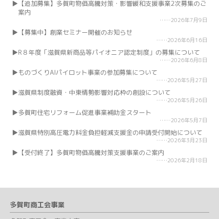
【追加募集】多賀町物価高騰対策・影響緩和支援事業2次募集のご
案内
2026年7月9日
【募集中】創業セミナー開催のお知らせ
2026年6月16日
R８年度「滋賀県新商品等パイオニア認定制度」の募集について
2026年6月8日
ものづくりAIパイロット事業の参加募集について
2026年5月27日
滋賀県制度融資・中東情勢影響対応枠の創設について
2026年5月26日
多賀町住宅リフォーム促進事業補助金スタート
2026年5月7日
滋賀県特別高圧電力料金負担軽減支援金の申請受付開始について
2026年3月23日
【受付終了】多賀町物価高騰対策支援事業のご案内
2026年2月18日
多賀町商工会事業