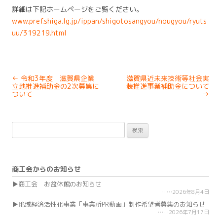
詳細は下記ホームページをご覧ください。
www.pref.shiga.lg.jp/ippan/shigotosangyou/nougyou/ryuts
uu/319219.html
Post
←
令和3年度 滋賀県企業
滋賀県近未来技術等社会実
navigation
立地推進補助金の2次募集に
装推進事業補助金について
ついて
→
検
索:
商工会からのお知らせ
商工会 お盆休館のお知らせ
2026年8月4日
地域経済活性化事業「事業所PR動画」制作希望者募集のお知らせ
2026年7月17日