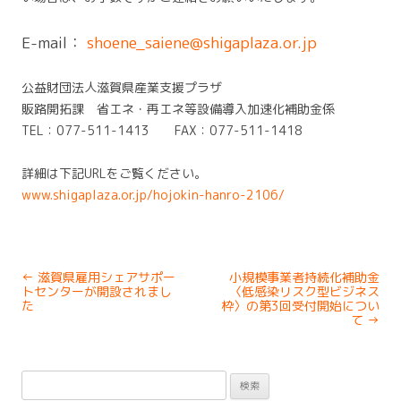
E-mail：
shoene_saiene@shigaplaza.or.jp
公益財団法人滋賀県産業支援プラザ
販路開拓課 省エネ・再エネ等設備導入加速化補助金係
TEL：077-511-1413 FAX：077-511-1418
詳細は下記URLをご覧ください。
www.shigaplaza.or.jp/hojokin-hanro-2106/
Post
←
滋賀県雇用シェアサポー
小規模事業者持続化補助金
navigation
トセンターが開設されまし
〈低感染リスク型ビジネス
た
枠〉の第3回受付開始につい
て
→
検