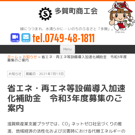
多賀町商工会
緑につつまれ、水清らかに… いのちのふるさと「多賀」。
tel.0749-48-1811
Skip
Menu
to
content
ホーム
»
お知らせ
»
省エネ・再エネ等設備導入加速化補助金 令和3年度
募集のご案内
お知らせ
掲載日：
2021年7月13日
省エネ・再エネ等設備導入加速
化補助金 令和3年度募集のご
案内
滋賀県産業支援プラザでは、CO
ネットゼロ社会づくりの推
2
進、地域経済の活性化および災害時における代替エネルギーの