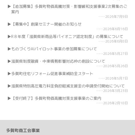
【追加募集】多賀町物価高騰対策・影響緩和支援事業2次募集のご
案内
2026年7月9日
【募集中】創業セミナー開催のお知らせ
2026年6月16日
R８年度「滋賀県新商品等パイオニア認定制度」の募集について
2026年6月8日
ものづくりAIパイロット事業の参加募集について
2026年5月27日
滋賀県制度融資・中東情勢影響対応枠の創設について
2026年5月26日
多賀町住宅リフォーム促進事業補助金スタート
2026年5月7日
滋賀県特別高圧電力料金負担軽減支援金の申請受付開始について
2026年3月23日
【受付終了】多賀町物価高騰対策支援事業のご案内
2026年2月18日
多賀町商工会事業