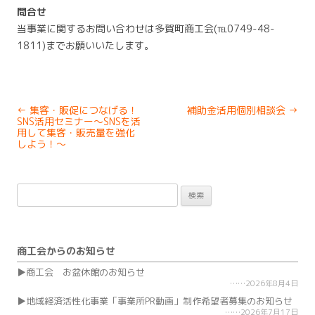
問合せ
当事業に関するお問い合わせは多賀町商工会(℡0749-48-
1811)までお願いいたします。
Post
←
集客・販促につなげる！
補助金活用個別相談会
→
navigation
SNS活用セミナー～SNSを活
用して集客・販売量を強化
しよう！～
検
索:
商工会からのお知らせ
商工会 お盆休館のお知らせ
2026年8月4日
地域経済活性化事業「事業所PR動画」制作希望者募集のお知らせ
2026年7月17日