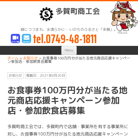
多賀町商工会
緑につつまれ、水清らかに… いのちのふるさと「多賀」。
tel.0749-48-1811
Skip
Menu
to
content
ホーム
»
お知らせ
»
お食事券100万円分が当たる地元商店応援キャンペー
ン参加店・参加飲食店募集
お知らせ
掲載日：
2021年8月20日
お食事券100万円分が当たる地
元商店応援キャンペーン参加
店・参加飲食店募集
多賀町商工会では、多賀町内で店舗・事業所を有する事業所に
対し、お食事券100万円分が当たる地元商店応援キャンペーン