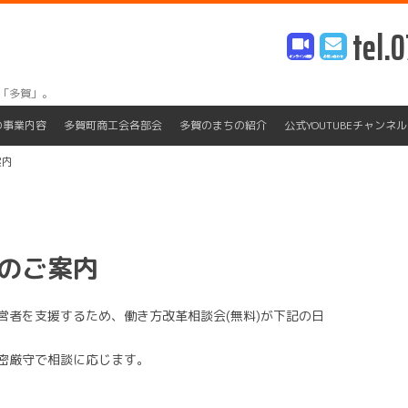
tel.0
「多賀」。
Skip
to
の事業内容
多賀町商工会各部会
多賀のまちの紹介
公式YOUTUBEチャンネル
content
案内
のご案内
営者を支援するため、働き方改革相談会(無料)が下記の日
密厳守で相談に応じます。