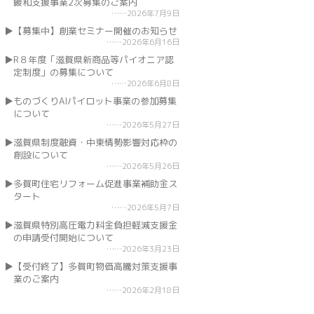
緩和支援事業2次募集のご案内
2026年7月9日
【募集中】創業セミナー開催のお知らせ
2026年6月16日
R８年度「滋賀県新商品等パイオニア認
定制度」の募集について
2026年6月8日
ものづくりAIパイロット事業の参加募集
について
2026年5月27日
滋賀県制度融資・中東情勢影響対応枠の
創設について
2026年5月26日
多賀町住宅リフォーム促進事業補助金ス
タート
2026年5月7日
滋賀県特別高圧電力料金負担軽減支援金
の申請受付開始について
2026年3月23日
【受付終了】多賀町物価高騰対策支援事
業のご案内
2026年2月18日