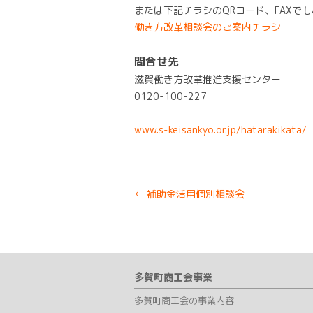
または下記チラシのQRコード、FAXで
働き方改革相談会のご案内チラシ
問合せ先
滋賀働き方改革推進支援センター
0120-100-227
www.s-keisankyo.or.jp/hatarakikata/
Post
←
補助金活用個別相談会
navigation
多賀町商工会事業
多賀町商工会の事業内容