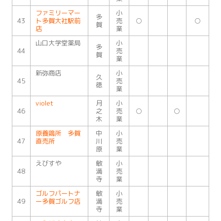
ファミリーマー
小
多
43
ト多賀大社駅前
売
○
○
賀
店
業
山口大学堂薬局
小
多
44
売
賀
業
新弥商店
小
久
45
売
徳
業
violet
月
小
46
之
売
○
○
木
業
原養鶏所 多賀
中
小
47
直売所
川
売
原
業
えびすや
敏
小
48
満
売
寺
業
ゴルフパートナ
敏
小
49
ー多賀ゴルフ店
満
売
寺
業