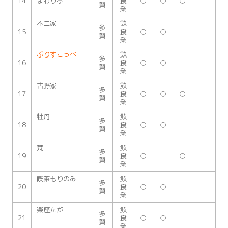
14
まわり亭
食
○
○
○
賀
業
不二家
飲
多
15
食
○
○
賀
業
ぶりすこっぺ
飲
多
16
食
○
○
賀
業
古野家
飲
多
17
食
○
○
○
賀
業
牡丹
飲
多
18
食
○
○
賀
業
梵
飲
多
19
食
○
○
賀
業
喫茶もりのみ
飲
多
20
食
○
○
賀
業
楽座たが
飲
多
21
食
○
○
賀
業