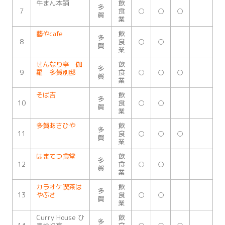
牛まん本舗
飲
多
7
食
○
○
○
賀
業
藝やcafe
飲
多
8
食
○
○
賀
業
せんなり亭 伽
飲
多
9
羅 多賀別邸
食
○
○
○
賀
業
そば吉
飲
多
10
食
○
○
賀
業
多賀あさひや
飲
多
11
食
○
○
○
賀
業
はまてつ食堂
飲
多
12
食
○
○
賀
業
カラオケ喫茶は
飲
多
13
やぶさ
食
○
○
賀
業
Curry House ひ
飲
多