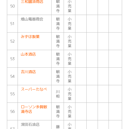
三和醤油商店
敏
小
50
満
売
寺
業
畑山電器商会
敏
小
51
満
売
寺
業
みずほ製菓
敏
小
52
満
売
寺
業
山本酒店
敏
小
53
満
売
寺
業
吉川酒店
敏
小
54
満
売
寺
業
スーパーたなべ
小
川
55
売
相
業
ローソン多賀敏
敏
小
56
満寺店
満
売
寺
業
深田石油店
小
藤