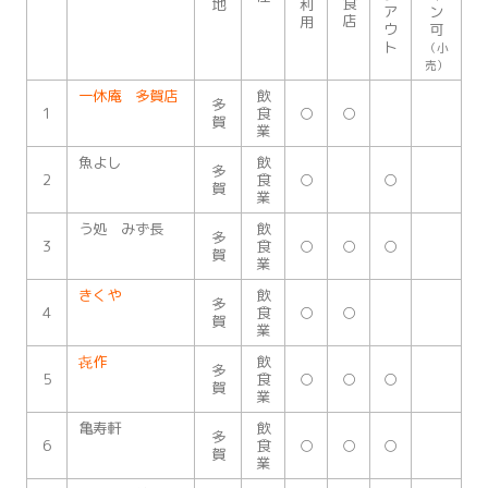
食
地
利
ア
ン
店
用
ウ
可
ト
（小
売）
一休庵 多賀店
飲
多
1
食
○
○
賀
業
魚よし
飲
多
2
食
○
○
賀
業
う処 みず長
飲
多
3
食
○
○
○
賀
業
きくや
飲
多
4
食
○
○
賀
業
㐂作
飲
多
5
食
○
○
○
賀
業
亀寿軒
飲
多
6
食
○
○
○
賀
業