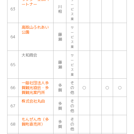
ートナー
ー
川
63
ビ
相
ス
業
高取山ふれあい
サ
公園
ー
藤
64
ビ
瀬
ス
業
大和商会
サ
ー
藤
65
ビ
瀬
ス
業
一般社団法人多
そ
多
66
賀観光協会・多
の
○
○
○
賀
賀観光案内所
他
株式会社丸由
そ
多
67
の
賀
他
もんぜん市（多
そ
多
68
賀町直売所）
の
賀
他