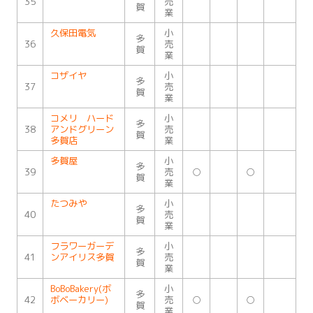
35
売
賀
業
久保田電気
小
多
36
売
賀
業
コザイヤ
小
多
37
売
賀
業
コメリ ハード
小
多
38
アンドグリーン
売
賀
多賀店
業
多賀屋
小
多
39
売
○
○
賀
業
たつみや
小
多
40
売
賀
業
フラワーガーデ
小
多
41
ンアイリス多賀
売
賀
業
BoBoBakery(ボ
小
多
42
ボベーカリー)
売
○
○
賀
業