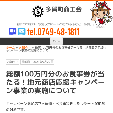
多賀町商工会
緑につつまれ、水清らかに… いのちのふるさと「多賀」。
tel.0749-48-1811
Skip
Menu
to
content
ホーム
»
お知らせ
»
総額100万円分のお食事券が当たる！地元商店応援キ
ャンペーン事業の実施について
お知らせ
掲載日：
2021年9月22日
総額100万円分のお食事券が当
たる！地元商店応援キャンペー
ン事業の実施について
キャンペーン参加店でお買物・お食事等をしたレシートが応募
の対象です。