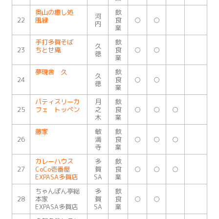
奥山の癒し処
飲
河
22
風緑
食
○
○
内
業
手打多賀そば
飲
久
23
ちとせ庵
食
○
○
徳
業
夢現舎 久
飲
久
24
食
○
○
徳
業
パティスリーカ
月
飲
25
フェ トッペン
之
食
○
○
○
木
業
藤家
敏
飲
26
満
食
○
○
○
寺
業
カレーハウス
多
飲
27
CoCo壱番屋
賀
食
○
○
○
EXPASA多賀店
SA
業
ちゃんぽん亭総
多
飲
28
本家
賀
食
○
○
EXPASA多賀店
SA
業