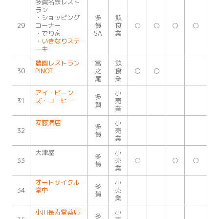
多賀名鉄レスト
ラン
・ショッピング
多
飲
29
コーナー
賀
食
○
○
○
○
・でり家
SA
業
・
いきなりステ
ーキ
農園レストラン
富
飲
30
PINOT
之
食
○
○
尾
業
アイ・ビーン
小
多
31
ズ・コーヒー
売
賀
業
安藤酒店
小
多
32
売
賀
業
大津屋
小
多
33
売
○
○
○
賀
業
オートサイクル
小
多
34
堂中
売
賀
業
小川長寿堂薬局
小
多