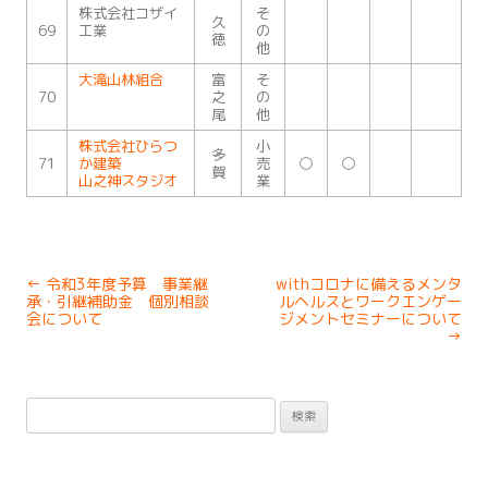
株式会社コザイ
そ
久
69
工業
の
徳
他
大滝山林組合
富
そ
70
之
の
尾
他
株式会社ひらつ
小
多
○
○
71
か建築
売
賀
山之神スタジオ
業
Post
←
令和3年度予算 事業継
withコロナに備えるメンタ
navigation
承・引継補助金 個別相談
ルヘルスとワークエンゲー
会について
ジメントセミナーについて
→
検
索: