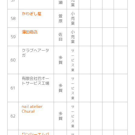
57
売
瀬
業
かわぎし屋
小
萱
58
売
原
業
澤田商店
小
佐
59
売
目
業
クラブヘアータ
サ
ガ
ー
多
60
ビ
賀
ス
業
有限会社巴オー
サ
トサービス工場
ー
多
61
ビ
賀
ス
業
nail atelier
サ
Chural
ー
多
62
ビ
賀
ス
業
ワンシーエムパ
サ