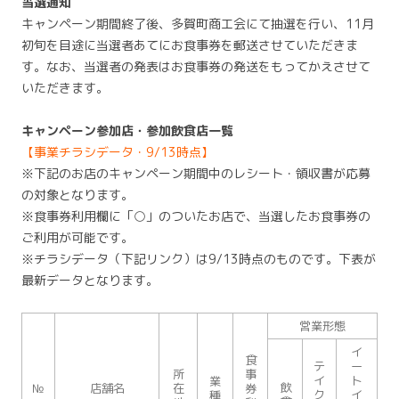
当選通知
キャンペーン期間終了後、多賀町商工会にて抽選を行い、11月
初旬を目途に当選者あてにお食事券を郵送させていただきま
す。なお、当選者の発表はお食事券の発送をもってかえさせて
いただきます。
キャンペーン参加店・参加飲食店一覧
【事業チラシデータ・9/13時点】
※下記のお店のキャンペーン期間中のレシート・領収書が応募
の対象となります。
※食事券利用欄に「○」のついたお店で、当選したお食事券の
ご利用が可能です。
※チラシデータ（下記リンク）は9/13時点のものです。下表が
最新データとなります。
営業形態
イ
食
テ
ー
所
事
イ
ト
業
飲
№
店舗名
在
券
ク
イ
種