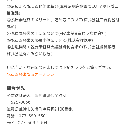
②県による脱炭素化施策紹介(滋賀県総合企画部CO₂ネットゼロ
推進課)
③脱炭素経営のメリット、進め方について(株式会社三菱総合研
究所)
④脱炭素経営の手法について(PPA事業)(京セラ株式会社)
⑤脱炭素経営の優良事例について(株式会社艶金)
⑥金融機関の脱炭素経営支援融資制度紹介(株式会社滋賀銀行・
株式会社関西みらい銀行）
申込方法・詳細につきましては下記チラシをご覧ください。
脱炭素経営セミナーチラシ
問合せ先
公益財団法人 淡海環境保全財団
〒525-0066
滋賀県草津市矢橋町字帰帆2108番地
電話：077-569-5301
FAX：077-569-5304