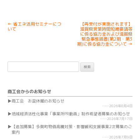
Post
←
省エネ活用セミナーにつ
【再受付が実施されます】
navigation
いて
滋賀県営業時間短縮要請等
に係る協力金および滋賀県
緊急事態措置(第2期・第3
期)に係る協力金について
→
検
索:
商工会からのお知らせ
商工会 お盆休館のお知らせ
2026年8月4日
地域経済活性化事業「事業所PR動画」制作希望者募集のお知らせ
2026年7月17日
【追加募集】多賀町物価高騰対策・影響緩和支援事業2次募集のご
案内
2026年7月9日