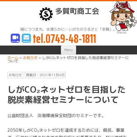
多賀町商工会
緑につつまれ、水清らかに… いのちのふるさと「多賀」。
tel.0749-48-1811
Skip
Menu
to
content
ホーム
»
お知らせ
»
しがCO₂ネットゼロを目指した脱炭素経営セミナーに
ついて
お知らせ
掲載日：
2021年11月4日
しがCO₂ネットゼロを目指した
脱炭素経営セミナーについて
公益財団法人 淡海環境保全財団のセミナーです。
2050年しがCO₂ネットゼロを達成するためには、県民、事業