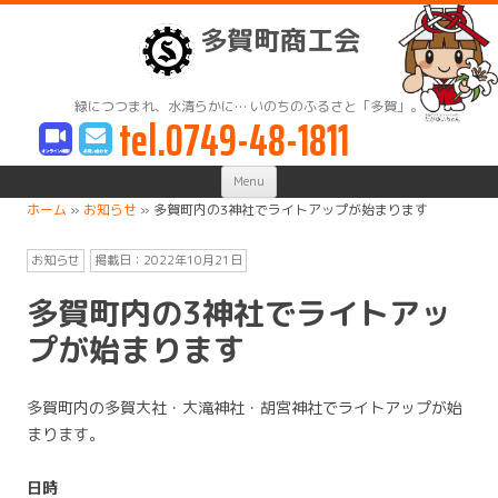
多賀町商工会
緑につつまれ、水清らかに… いのちのふるさと「多賀」。
tel.0749-48-1811
Skip
Menu
to
content
ホーム
»
お知らせ
»
多賀町内の3神社でライトアップが始まります
お知らせ
掲載日：
2022年10月21日
多賀町内の3神社でライトアッ
プが始まります
多賀町内の多賀大社・大滝神社・胡宮神社でライトアップが始
まります。
日時