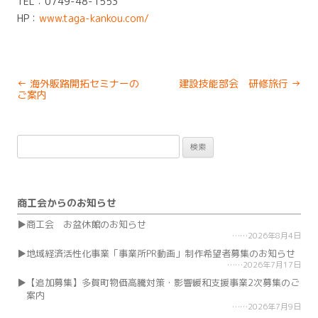
TEL：0749-48-1553
HP：
www.taga-kankou.com/
Post
←
海外販路開拓セミナーの
建設技能部会 研修旅行
→
navigation
ご案内
検
索:
商工会からのお知らせ
商工会 お盆休館のお知らせ
2026年8月4日
地域経済活性化事業「事業所PR動画」制作希望者募集のお知らせ
2026年7月17日
【追加募集】多賀町物価高騰対策・影響緩和支援事業2次募集のご
案内
2026年7月9日