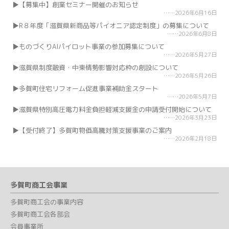
【募集中】創業セミナー開催のお知らせ
2026年6月16日
R８年度「滋賀県新商品等パイオニア認定制度」の募集について
2026年6月8日
ものづくりAIパイロット事業の参加募集について
2026年5月27日
滋賀県制度融資・中東情勢影響対応枠の創設について
2026年5月26日
多賀町住宅リフォーム促進事業補助金スタート
2026年5月7日
滋賀県特別高圧電力料金負担軽減支援金の申請受付開始について
2026年3月23日
【受付終了】多賀町物価高騰対策支援事業のご案内
2026年2月18日
多賀町商工会事業
多賀町商工会の事業内容
多賀町商工会各部会
会員事業所