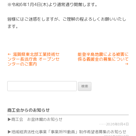
※令和6年1月4日(木)より通常通り開館します。
皆様にはご迷惑をしますが、ご理解の程よろしくお願いいたし
ます。
Post
←
滋賀県東北部工業技術セ
能登半島地震による被害に
navigation
ンター長浜庁舎 オープンセ
係る義援金の募集について
ンターのご案内
→
検
索:
商工会からのお知らせ
商工会 お盆休館のお知らせ
2026年8月4日
地域経済活性化事業「事業所PR動画」制作希望者募集のお知らせ