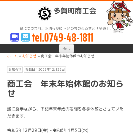
多賀町商工会
緑につつまれ、水清らかに… いのちのふるさと「多賀」。
tel.0749-48-1811
Skip
Menu
to
content
ホーム
»
お知らせ
»
商工会 年末年始休館のお知らせ
お知らせ
掲載日：
2023年12月22日
商工会 年末年始休館のお知ら
せ
誠に勝手ながら、下記年末年始の期間を冬季休館とさせていた
だきます。
令和5年12月29日(金)～令和6年1月3日(水)