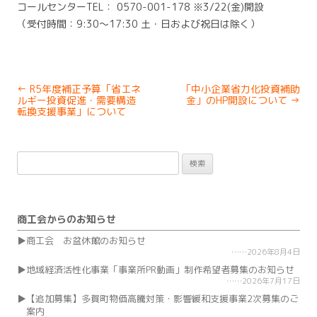
コールセンターTEL： 0570-001-178 ※3/22(金)開設
（受付時間：9:30～17:30 土・日および祝日は除く）
Post
←
R5年度補正予算「省エネ
「中小企業省力化投資補助
navigation
ルギー投資促進・需要構造
金」のHP開設について
→
転換支援事業」について
検
索:
商工会からのお知らせ
商工会 お盆休館のお知らせ
2026年8月4日
地域経済活性化事業「事業所PR動画」制作希望者募集のお知らせ
2026年7月17日
【追加募集】多賀町物価高騰対策・影響緩和支援事業2次募集のご
案内