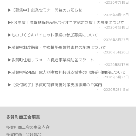
2026年7月9日
【募集中】創業セミナー開催のお知らせ
2026年6月16日
R８年度「滋賀県新商品等パイオニア認定制度」の募集について
2026年6月8日
ものづくりAIパイロット事業の参加募集について
2026年5月27日
滋賀県制度融資・中東情勢影響対応枠の創設について
2026年5月26日
多賀町住宅リフォーム促進事業補助金スタート
2026年5月7日
滋賀県特別高圧電力料金負担軽減支援金の申請受付開始について
2026年3月23日
【受付終了】多賀町物価高騰対策支援事業のご案内
2026年2月18日
多賀町商工会事業
多賀町商工会の事業内容
多賀町商工会各部会