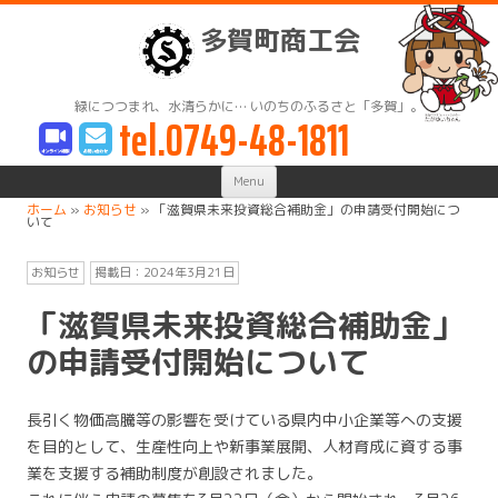
多賀町商工会
緑につつまれ、水清らかに… いのちのふるさと「多賀」。
tel.0749-48-1811
Skip
Menu
to
content
ホーム
»
お知らせ
»
「滋賀県未来投資総合補助金」の申請受付開始につ
いて
お知らせ
掲載日：
2024年3月21日
「滋賀県未来投資総合補助金」
の申請受付開始について
長引く物価高騰等の影響を受けている県内中小企業等への支援
を目的として、生産性向上や新事業展開、人材育成に資する事
業を支援する補助制度が創設されました。