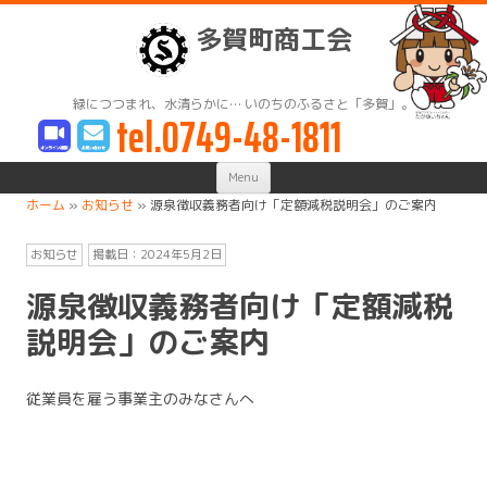
多賀町商工会
緑につつまれ、水清らかに… いのちのふるさと「多賀」。
tel.0749-48-1811
Skip
Menu
to
content
ホーム
»
お知らせ
»
源泉徴収義務者向け「定額減税説明会」のご案内
お知らせ
掲載日：
2024年5月2日
源泉徴収義務者向け「定額減税
説明会」のご案内
従業員を雇う事業主のみなさんへ