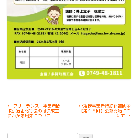
Post
←
フリーランス・事業者間
小規模事業者持続化補助金
navigation
取引適正化等法の可決成立
【第１６回】公募開始につ
にかかる周知について
いて
→
検