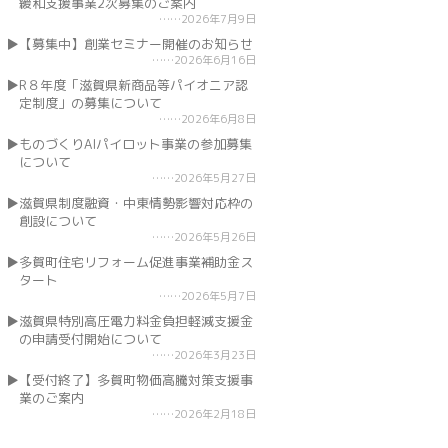
緩和支援事業2次募集のご案内
2026年7月9日
【募集中】創業セミナー開催のお知らせ
2026年6月16日
R８年度「滋賀県新商品等パイオニア認
定制度」の募集について
2026年6月8日
ものづくりAIパイロット事業の参加募集
について
2026年5月27日
滋賀県制度融資・中東情勢影響対応枠の
創設について
2026年5月26日
多賀町住宅リフォーム促進事業補助金ス
タート
2026年5月7日
滋賀県特別高圧電力料金負担軽減支援金
の申請受付開始について
2026年3月23日
【受付終了】多賀町物価高騰対策支援事
業のご案内
2026年2月18日