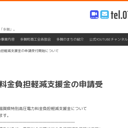
tel.0
「多賀」。
Skip
to
の事業内容
多賀町商工会各部会
多賀のまちの紹介
公式YOUTUBEチャンネル
content
負担軽減支援金の申請受付開始について
料金負担軽減支援金の申請受
滋賀県特別高圧電力料金負担軽減支援金について
ます。
―――――――――――――――――――