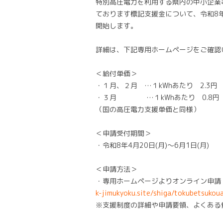
特別高圧電力を利用する県内の中小企業
ております標記支援金について、令和8年
開始します。
詳細は、下記専用ホームページをご確認
＜給付単価＞
・１月、２月 …１kWhあたり 2.3円
・３月 …１kWhあたり 0.8円
（国の高圧電力支援単価と同様）
＜申請受付期間＞
・令和8年4月20日(月)～6月1日(月)
＜申請方法＞
・専用ホームページよりオンライン申請
k-jimukyoku.site/shiga/tokubetsukou
※支援制度の詳細や申請要領、よくある