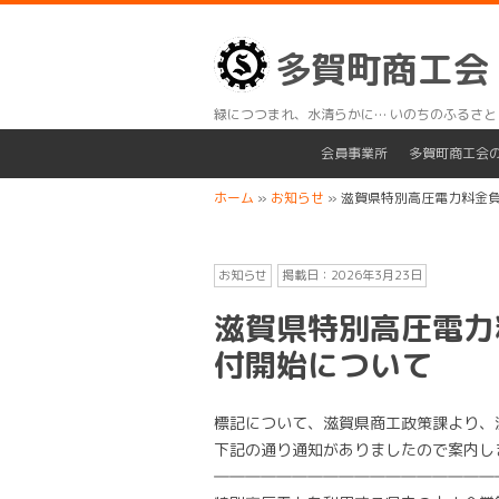
多賀町商工会
緑につつまれ、水清らかに… いのちのふるさと
会員事業所
多賀町商工会
ホーム
»
お知らせ
»
滋賀県特別高圧電力料金
お知らせ
掲載日：
2026年3月23日
滋賀県特別高圧電力
付開始について
標記について、滋賀県商工政策課より、
下記の通り通知がありましたので案内し
――――――――――――――――――