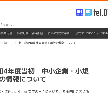
tel.0
「多賀」。
Skip
to
の事業内容
多賀町商工会各部会
多賀のまちの紹介
公式YOUTUBEチャンネル
content
度当初 中小企業・小規模事業者関係予算等の情報について
和4年度当初 中小企業・小規
の情報について
ことに伴い、中小企業庁のＨＰにおいて、各種補助金等に係
。