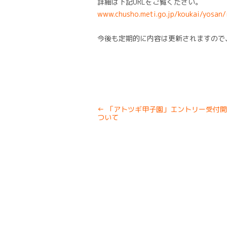
詳細は下記URLをご覧ください。
www.chusho.meti.go.jp/koukai/yosan/
今後も定期的に内容は更新されますので
Post
←
「アトツギ甲子園」エントリー受付開
navigation
ついて