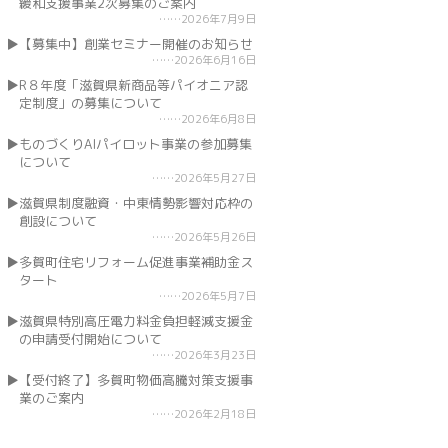
緩和支援事業2次募集のご案内
2026年7月9日
【募集中】創業セミナー開催のお知らせ
2026年6月16日
R８年度「滋賀県新商品等パイオニア認
定制度」の募集について
2026年6月8日
ものづくりAIパイロット事業の参加募集
について
2026年5月27日
滋賀県制度融資・中東情勢影響対応枠の
創設について
2026年5月26日
多賀町住宅リフォーム促進事業補助金ス
タート
2026年5月7日
滋賀県特別高圧電力料金負担軽減支援金
の申請受付開始について
2026年3月23日
【受付終了】多賀町物価高騰対策支援事
業のご案内
2026年2月18日