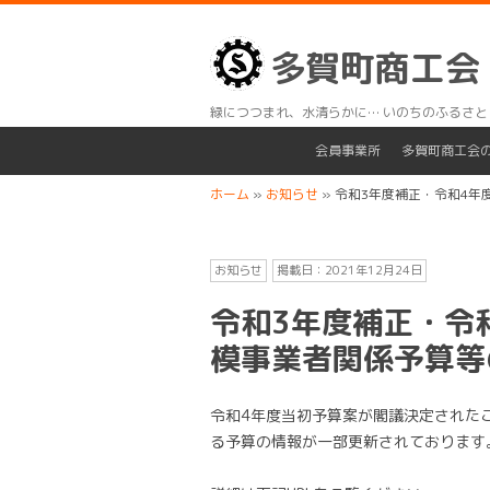
多賀町商工会
緑につつまれ、水清らかに… いのちのふるさと
会員事業所
多賀町商工会
ホーム
»
お知らせ
»
令和3年度補正・令和4年
お知らせ
掲載日：
2021年12月24日
令和3年度補正・令
模事業者関係予算等
令和4年度当初予算案が閣議決定された
る予算の情報が一部更新されております