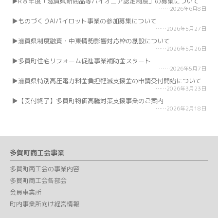
R８年度「滋賀県新商品等パイオニア認定制度」の募集について
2026年6月8日
ものづくりAIパイロット事業の参加募集について
2026年5月27日
滋賀県制度融資・中東情勢影響対応枠の創設について
2026年5月26日
多賀町住宅リフォーム促進事業補助金スタート
2026年5月7日
滋賀県特別高圧電力料金負担軽減支援金の申請受付開始について
2026年3月23日
【受付終了】多賀町物価高騰対策支援事業のご案内
2026年2月18日
多賀町商工会事業
多賀町商工会の事業内容
多賀町商工会各部会
会員事業所
町内事業所向け経営情報