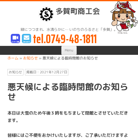
多賀町商工会
緑につつまれ、水清らかに… いのちのふるさと「多賀」。
tel.0749-48-1811
Skip
Menu
to
content
ホーム
»
お知らせ
»
悪天候による臨時閉館のお知らせ
お知らせ
掲載日：
2021年12月27日
悪天候による臨時閉館のお知ら
せ
本日は大雪のため午後３時をもちまして閉館とさせていただき
ます。
皆様にはご不便をおかけいたしますが、ご了承いただけますよ