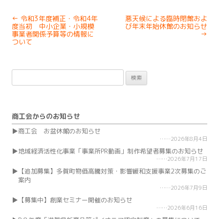
Post
←
令和3年度補正・令和4年
悪天候による臨時閉館およ
navigation
度当初 中小企業・小規模
び年末年始休館のお知らせ
事業者関係予算等の情報に
→
ついて
検
索:
商工会からのお知らせ
商工会 お盆休館のお知らせ
2026年8月4日
地域経済活性化事業「事業所PR動画」制作希望者募集のお知らせ
2026年7月17日
【追加募集】多賀町物価高騰対策・影響緩和支援事業2次募集のご
案内
2026年7月9日
【募集中】創業セミナー開催のお知らせ
2026年6月16日