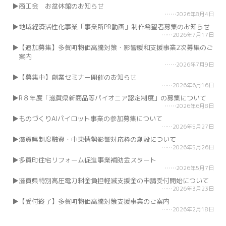
商工会 お盆休館のお知らせ
2026年8月4日
地域経済活性化事業「事業所PR動画」制作希望者募集のお知らせ
2026年7月17日
【追加募集】多賀町物価高騰対策・影響緩和支援事業2次募集のご
案内
2026年7月9日
【募集中】創業セミナー開催のお知らせ
2026年6月16日
R８年度「滋賀県新商品等パイオニア認定制度」の募集について
2026年6月8日
ものづくりAIパイロット事業の参加募集について
2026年5月27日
滋賀県制度融資・中東情勢影響対応枠の創設について
2026年5月26日
多賀町住宅リフォーム促進事業補助金スタート
2026年5月7日
滋賀県特別高圧電力料金負担軽減支援金の申請受付開始について
2026年3月23日
【受付終了】多賀町物価高騰対策支援事業のご案内
2026年2月18日