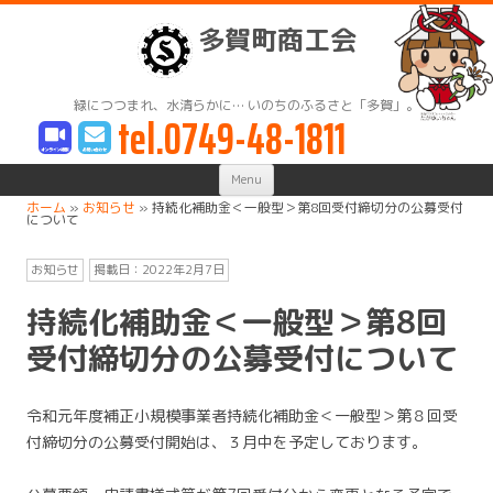
多賀町商工会
緑につつまれ、水清らかに… いのちのふるさと「多賀」。
tel.0749-48-1811
Skip
Menu
to
content
ホーム
»
お知らせ
»
持続化補助金＜一般型＞第8回受付締切分の公募受付
について
お知らせ
掲載日：
2022年2月7日
持続化補助金＜一般型＞第8回
受付締切分の公募受付について
令和元年度補正小規模事業者持続化補助金＜一般型＞第８回受
付締切分の公募受付開始は、３月中を予定しております。