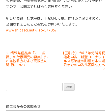
公募要領、申請書様式等が第7回受付分から変更となる予定で
すので、公開までしばらくお待ちください。
新しい要領、様式等は、下記URLに掲示される予定ですので、
公開されましたらご確認をお願いいたします。
www.shigasci.net/jizoku/705/
Post
←
情報発信拠点「ここ滋
【国税庁】令和3年分所得税
navigation
賀」の取扱商品の募集にか
確定申告 新型コロナウイ
かる説明会および商談会の
ルス感染症の影響で申告期
開催について
限までの申告が困難な方へ
→
検
索:
商工会からのお知らせ